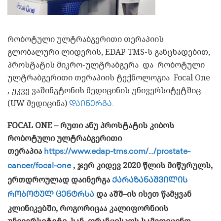
რობოტული ულტრაბგერითი თერაპიის
გლობალური ლიდერის, EDAP TMS-ს განცხადებით,
პროსტატის მიკრო-ულტრაბგერა და რობოტული
ულტრაბგერითი თერაპიის ტექნოლოგია Focal One
, უკვე ვაშინგტონის მედიცინის უნივერსიტეტშიც
(UW მედიცინა)
დაინერგა.
FOCAL ONE –
რუთი
ანუ
პროსტატის
კიბოს
რობოტული
ულტრაბგერითი
თერაპია
https://www.edap-tms.com/…/prostate-
, ჯერ კიდევ 2020
წლის
მიწურულს
,
cancer/focal-one
ერთდროულად
დაინერგა
ქარაზანაშვილის
და
აშშ
–
ის
ისეთ
წამყვან
რობოტულ ცენტრსა
კლინიკებში
,
როგორიცაა
კალიფორნიის
უნივერსიტეტი
,
სან
–
ფრანცისკოს
სამედიცინო