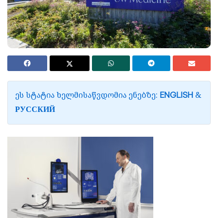
ᲔᲡ ᲡᲢᲐᲢᲘᲐ ᲮᲔᲚᲛᲘᲡᲐᲬᲕᲓᲝᲛᲘᲐ ᲔᲜᲔᲑᲖᲔ:
&
ENGLISH
РУССКИЙ