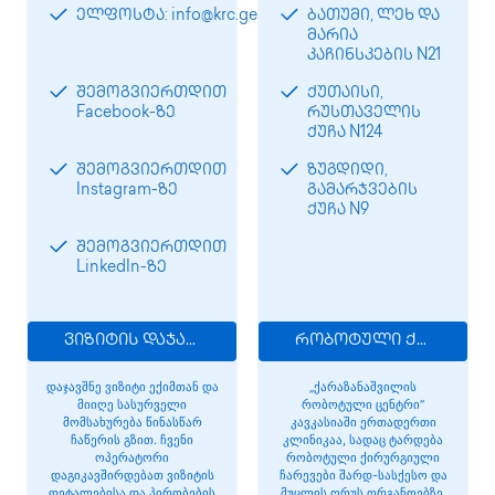
ელფოსტა: info@krc.ge
ბათუმი, ლეხ და
მარია
კაჩინსკების N21
შემოგვიერთდით
ქუთაისი,
Facebook-ზე
რუსთაველის
ქუჩა N124
შემოგვიერთდით
ზუგდიდი,
Instagram-ზე
გამარჯვების
ქუჩა N9
შემოგვიერთდით
LinkedIn-ზე
ვიზიტის დაჯავშნა
რობოტული ქირურგია
დაჯავშნე ვიზიტი ექიმთან და
„ქარაზანაშვილის
მიიღე სასურველი
რობოტული ცენტრი“
მომსახურება წინასწარ
კავკასიაში ერთადერთი
ჩაწერის გზით. ჩვენი
კლინიკაა, სადაც ტარდება
ოპერატორი
რობოტული ქირურგიული
დაგიკავშირდებათ ვიზიტის
ჩარევები შარდ-სასქესო და
დეტალებისა და პირობების
მუცლის ღრუს ორგანოებზე.