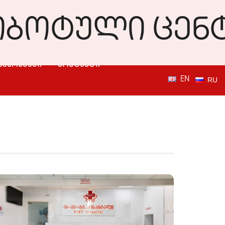
ᲛᲐᲣᲠᲔᲑᲔᲑᲘ
ᲙᲝᲜᲢᲐᲥᲢᲘ
EN
RU