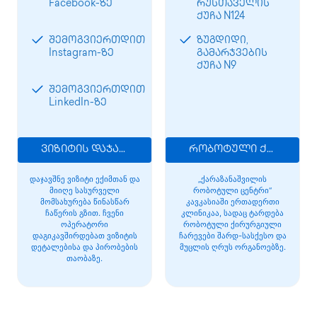
Facebook-ზე
რუსთაველის
ქუჩა N124
შემოგვიერთდით
ზუგდიდი,
Instagram-ზე
გამარჯვების
ქუჩა N9
შემოგვიერთდით
LinkedIn-ზე
ვიზიტის დაჯავშნა
რობოტული ქირურგია
დაჯავშნე ვიზიტი ექიმთან და
„ქარაზანაშვილის
მიიღე სასურველი
რობოტული ცენტრი“
მომსახურება წინასწარ
კავკასიაში ერთადერთი
ჩაწერის გზით. ჩვენი
კლინიკაა, სადაც ტარდება
ოპერატორი
რობოტული ქირურგიული
დაგიკავშირდებათ ვიზიტის
ჩარევები შარდ-სასქესო და
დეტალებისა და პირობების
მუცლის ღრუს ორგანოებზე.
თაობაზე.