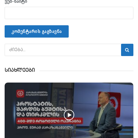
ვებ-საიტი
სიახლეები