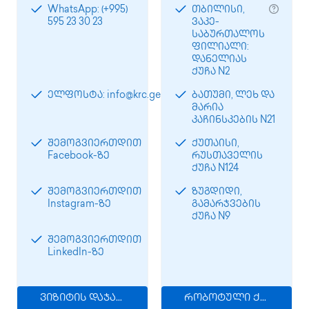
WhatsApp: (+995)
თბილისი,
595 23 30 23
ვაკე-
საბურთალოს
ფილიალი:
დანელიას
ქუჩა N2
ელფოსტა: info@krc.ge
ბათუმი, ლეხ და
მარია
კაჩინსკების N21
შემოგვიერთდით
ქუთაისი,
Facebook-ზე
რუსთაველის
ქუჩა N124
შემოგვიერთდით
ზუგდიდი,
Instagram-ზე
გამარჯვების
ქუჩა N9
შემოგვიერთდით
LinkedIn-ზე
ვიზიტის დაჯავშნა
რობოტული ქირურგია