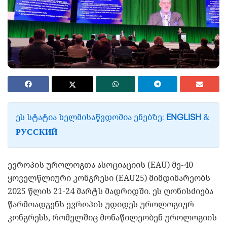
ᲔᲡ ᲡᲢᲐᲢᲘᲐ ᲮᲔᲚᲛᲘᲡᲐᲬᲕᲓᲝᲛᲘᲐ ᲔᲜᲔᲑᲖᲔ:
&
ENGLISH
РУССКИЙ
ევროპის უროლოგთა ასოციაციის (EAU) მე-40
ყოველწლიური კონგრესი (EAU25) მიმდინარეობს
2025 წლის 21-24 მარტს მადრიდში.
ეს ღონისძიება
წარმოადგენს ევროპის უდიდეს უროლოგიურ
კონგრესს, რომელშიც მონაწილეობენ უროლოგიის