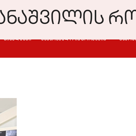
ᲡᲘᲐᲮᲚᲔᲔᲑᲘ
ᲡᲐᲡᲐᲠᲒᲔᲑᲚᲝ ᲘᲜᲤᲝᲠᲛᲐᲪᲘᲐ
ᲒᲐᲛᲝᲮ