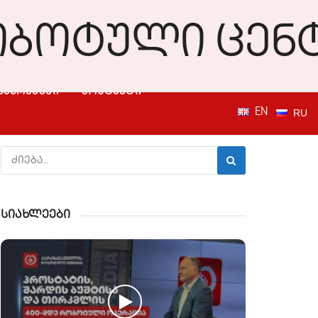
ᲛᲐᲣᲠᲔᲑᲔᲑᲘ
ᲙᲝᲜᲢᲐᲥᲢᲘ
EN
RU
სიახლეები