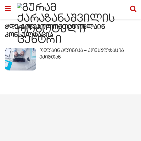
ჭდე:
გინეკოლოგთან ონლაინ
კონსულტაცია
ონლაინ კლინიკა – კონსულტაცია
ექიმთან