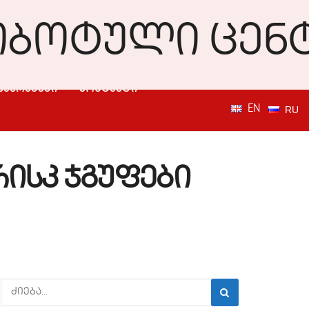
ᲛᲐᲣᲠᲔᲑᲔᲑᲘ
ᲙᲝᲜᲢᲐᲥᲢᲘ
EN
RU
რისკ ჯგუფები