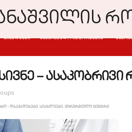
ᲡᲘᲐᲮᲚᲔᲔᲑᲘ
ᲡᲐᲡᲐᲠᲒᲔᲑᲚᲝ ᲘᲜᲤᲝᲠᲛᲐᲪᲘᲐ
ᲒᲐᲛᲝᲮ
ივნე – ასაკობრივი 
roups
,
,
ბო - დაავადებები
სიახლეები
ქირურგიული ცენტრი