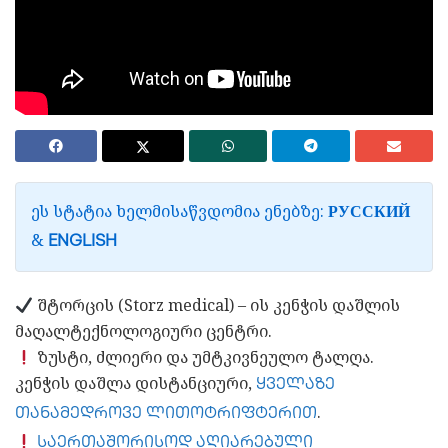
ᲔᲡ ᲡᲢᲐᲢᲘᲐ ᲮᲔᲚᲛᲘᲡᲐᲬᲕᲓᲝᲛᲘᲐ ᲔᲜᲔᲑᲖᲔ:
РУССКИЙ
&
ENGLISH
შტორცის (Storz medical) – ის კენჭის დაშლის
მაღალტექნოლოგიური ცენტრი.
ზუსტი, ძლიერი და უმტკივნეულო ტალღა.
კენჭის დაშლა დისტანციური,
ყველაზე
.
თანამედროვე ლითოტრიფტერით
საერთაშორისოდ აღიარებული