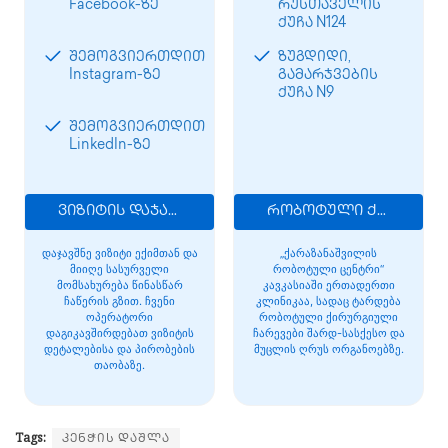
Facebook-ზე
რუსთაველის
ქუჩა N124
შემოგვიერთდით
ზუგდიდი,
Instagram-ზე
გამარჯვების
ქუჩა N9
შემოგვიერთდით
LinkedIn-ზე
ვიზიტის დაჯავშნა
რობოტული ქირურგია
დაჯავშნე ვიზიტი ექიმთან და
„ქარაზანაშვილის
მიიღე სასურველი
რობოტული ცენტრი“
მომსახურება წინასწარ
კავკასიაში ერთადერთი
ჩაწერის გზით. ჩვენი
კლინიკაა, სადაც ტარდება
ოპერატორი
რობოტული ქირურგიული
დაგიკავშირდებათ ვიზიტის
ჩარევები შარდ-სასქესო და
დეტალებისა და პირობების
მუცლის ღრუს ორგანოებზე.
თაობაზე.
Tags:
კენჭის დაშლა