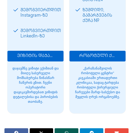
ქუჩა N124
შემოგვიერთდით
ზუგდიდი,
Instagram-ზე
გამარჯვების
ქუჩა N9
შემოგვიერთდით
LinkedIn-ზე
ვიზიტის დაჯავშნა
რობოტული ქირურგია
დაჯავშნე ვიზიტი ექიმთან და
„ქარაზანაშვილის
მიიღე სასურველი
რობოტული ცენტრი“
მომსახურება წინასწარ
კავკასიაში ერთადერთი
ჩაწერის გზით. ჩვენი
კლინიკაა, სადაც ტარდება
ოპერატორი
რობოტული ქირურგიული
დაგიკავშირდებათ ვიზიტის
ჩარევები შარდ-სასქესო და
დეტალებისა და პირობების
მუცლის ღრუს ორგანოებზე.
თაობაზე.