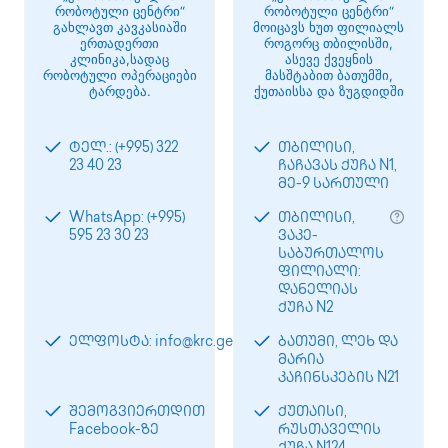
რობოტული ცენტრი“
რობოტული ცენტრი“
გახლავთ კავკასიაში
მოიცავს ხუთ ფილიალს
ერთადერთი
როგორც თბილისში,
კლინიკა,სადაც
ასევე ქვეყნის
რობოტული ოპერაციები
მასშტაბით ბათუმში,
ტარდება.
ქუთაისსა და ზუგდიდში
ტელ.: (+995) 322
თბილისი,
23 40 23
ჩაჩავას ქუჩა N1,
მე-9 სართული
WhatsApp: (+995)
თბილისი,
595 23 30 23
ვაკე-
საბურთალოს
ფილიალი:
დანელიას
ქუჩა N2
ელფოსტა: info@krc.ge
ბათუმი, ლეხ და
მარია
კაჩინსკების N21
შემოგვიერთდით
ქუთაისი,
Facebook-ზე
რუსთაველის