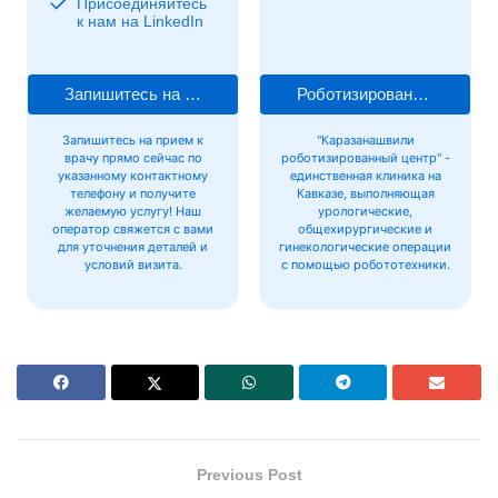
Присоединяйтесь
к нам на LinkedIn
Запишитесь на прием к врачу
Роботизированная хирургия
Запишитесь на прием к
"Каразанашвили
врачу прямо сейчас по
роботизированный центр" -
указанному контактному
единственная клиника на
телефону и получите
Кавказе, выполняющая
желаемую услугу! Наш
урологические,
оператор свяжется с вами
общехирургические и
для уточнения деталей и
гинекологические операции
условий визита.
с помощью робототехники.
Previous Post