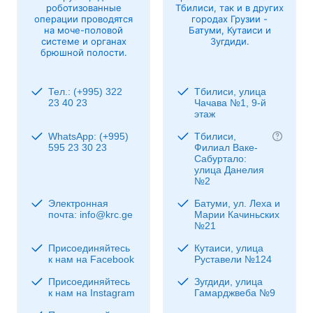
роботизованные
Тбилиси, так и в других
операции проводятся
городах Грузии -
на моче-половой
Батуми, Кутаиси и
системе и органах
Зугдиди.
брюшной полости.
Тел.: (+995) 322
Тбилиси, улица
23 40 23
Чачава №1, 9-й
этаж
WhatsApp: (+995)
Тбилиси,
595 23 30 23
Филиал Ваке-
Сабуртало:
улица Данелия
№2
Электронная
Батуми, ул. Леха и
почта: info@krc.ge
Марии Качиньских
№21
Присоединяйтесь
Кутаиси, улица
к нам на Facebook
Руставели №124
Присоединяйтесь
Зугдиди, улица
к нам на Instagram
Гамарджвеба №9