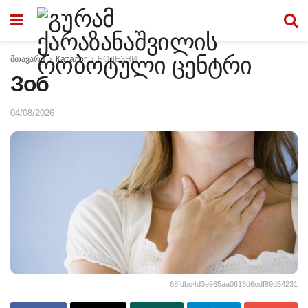
მთავარი
Каталог
БОЛЕЗНИ
Зоб
04/08/2026
68fdbc4d3e965aa0618d6cdf89d54231