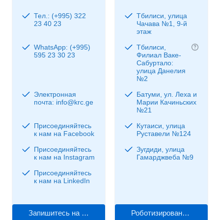
Тел.: (+995) 322
Тбилиси, улица
23 40 23
Чачава №1, 9-й
этаж
WhatsApp: (+995)
Тбилиси,
595 23 30 23
Филиал Ваке-
Сабуртало:
улица Данелия
№2
Электронная
Батуми, ул. Леха и
почта: info@krc.ge
Марии Качиньских
№21
Присоединяйтесь
Кутаиси, улица
к нам на Facebook
Руставели №124
Присоединяйтесь
Зугдиди, улица
к нам на Instagram
Гамарджвеба №9
Присоединяйтесь
к нам на LinkedIn
Запишитесь на прием к врачу
Роботизированная хирургия