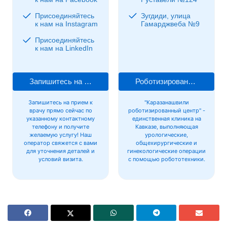
Присоединяйтесь
Зугдиди, улица
к нам на Instagram
Гамарджвеба №9
Присоединяйтесь
к нам на LinkedIn
Запишитесь на прием к врачу
Роботизированная хирургия
Запишитесь на прием к
"Каразанашвили
врачу прямо сейчас по
роботизированный центр" -
указанному контактному
единственная клиника на
телефону и получите
Кавказе, выполняющая
желаемую услугу! Наш
урологические,
оператор свяжется с вами
общехирургические и
для уточнения деталей и
гинекологические операции
условий визита.
с помощью робототехники.