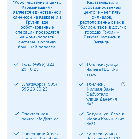
"Роботизованный центр
"Каразанашвили
Каразанашвили
роботизированный
является единственной
центр" имеет пять
клиникой на Кавказе и в
филиалов,
Грузии, где
расположенных как в
роботизованные
Тбилиси, так и в других
операции проводятся
городах Грузии -
на моче-половой
Батуми, Кутаиси и
системе и органах
Зугдиди.
брюшной полости.
Тел.: (+995) 322
Тбилиси, улица
23 40 23
Чачава №1, 9-й
этаж
WhatsApp: (+995)
Тбилиси,
595 23 30 23
Филиал Ваке-
Сабуртало:
улица Данелия
№2
Электронная
Батуми, ул. Леха и
почта: info@krc.ge
Марии Качиньских
№21
Присоединяйтесь
Кутаиси, улица
к нам на Facebook
Руставели №124