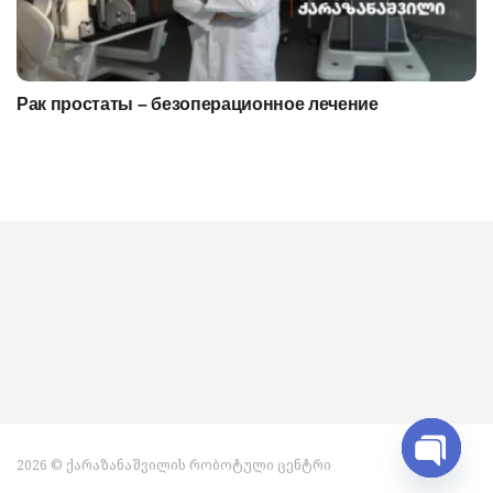
Рак простаты – безоперационное лечение
2026 © ქარაზანაშვილის რობოტული ცენტრი
Open ch