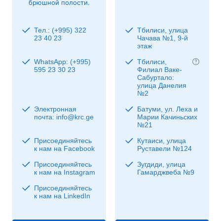
брюшной полости.
Тел.: (+995) 322
Тбилиси, улица
23 40 23
Чачава №1, 9-й
этаж
WhatsApp: (+995)
Тбилиси,
595 23 30 23
Филиал Ваке-
Сабуртало:
улица Данелия
№2
Электронная
Батуми, ул. Леха и
почта: info@krc.ge
Марии Качиньских
№21
Присоединяйтесь
Кутаиси, улица
к нам на Facebook
Руставели №124
Присоединяйтесь
Зугдиди, улица
к нам на Instagram
Гамарджвеба №9
Присоединяйтесь
к нам на LinkedIn