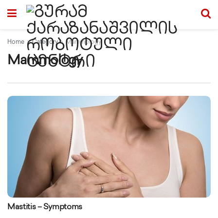
Home
Category
Mammology
Mammology
Mastitis – Symptoms