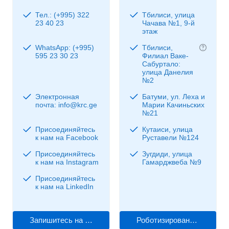
Тел.: (+995) 322
Тбилиси, улица
23 40 23
Чачава №1, 9-й
этаж
WhatsApp: (+995)
Тбилиси,
595 23 30 23
Филиал Ваке-
Сабуртало:
улица Данелия
№2
Электронная
Батуми, ул. Леха и
почта: info@krc.ge
Марии Качиньских
№21
Присоединяйтесь
Кутаиси, улица
к нам на Facebook
Руставели №124
Присоединяйтесь
Зугдиди, улица
к нам на Instagram
Гамарджвеба №9
Присоединяйтесь
к нам на LinkedIn
Запишитесь на прием к врачу
Роботизированная хирургия