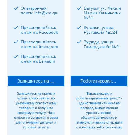
Электронная
Батуми, ул. Леха и
почта: info@krc.ge
Марии Качиньских
№21
Присоединяйтесь
Кутаиси, улица
к нам на Facebook
Руставели №124
Присоединяйтесь
Зугдиди, улица
к нам на Instagram
Гамарджвеба №9
Присоединяйтесь
к нам на LinkedIn
Запишитесь на прием к врачу
Роботизированная хирургия
Запишитесь на прием к
"Каразанашвили
врачу прямо сейчас по
роботизированный центр" -
указанному контактному
единственная клиника на
телефону и получите
Кавказе, выполняющая
желаемую услугу! Наш
урологические,
оператор свяжется с вами
общехирургические и
для уточнения деталей и
гинекологические операции
условий визита.
с помощью робототехники.