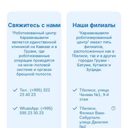
Свяжитесь с нами
Наши филиалы
"Роботизованный центр
"Каразанашвили
Каразанашвили
роботизированный
является единственной
центр" имеет пять
клиникой на Кавказе и в
филиалов,
Грузии, где
расположенных как в
роботизованные
Тбилиси, так и в других
операции проводятся
городах Грузии -
на моче-половой
Батуми, Кутаиси и
системе и органах
Зугдиди.
брюшной полости.
Тел.: (+995) 322
Тбилиси, улица
23 40 23
Чачава №1, 9-й
этаж
WhatsApp: (+995)
Тбилиси,
595 23 30 23
Филиал Ваке-
Сабуртало:
улица Данелия
№2