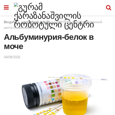
მთავარი
კატეგორიის გარეშე
СИМПТОМЫ Роботизированный
центр Каразанашвили
Альбуминурия-белок в
моче
04/08/2026