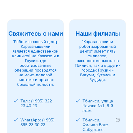
Свяжитесь с нами
Наши филиалы
"Роботизованный центр
"Каразанашвили
Каразанашвили
роботизированный
является единственной
центр" имеет пять
клиникой на Кавказе и в
филиалов,
Грузии, где
расположенных как в
роботизованные
Тбилиси, так и в других
операции проводятся
городах Грузии -
на моче-половой
Батуми, Кутаиси и
системе и органах
Зугдиди.
брюшной полости.
Тел.: (+995) 322
Тбилиси, улица
23 40 23
Чачава №1, 9-й
этаж
WhatsApp: (+995)
Тбилиси,
595 23 30 23
Филиал Ваке-
Сабуртало: