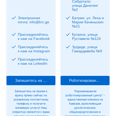
Сабуртало:
улица Данелия
№2
Электронная
Батуми, ул. Леха и
почта: info@krc.ge
Марии Качиньских
№21
Присоединяйтесь
Кутаиси, улица
к нам на Facebook
Руставели №124
Присоединяйтесь
Зугдиди, улица
к нам на Instagram
Гамарджвеба №9
Присоединяйтесь
к нам на LinkedIn
Запишитесь на прием к врачу
Роботизированная хирургия
Запишитесь на прием к
"Каразанашвили
врачу прямо сейчас по
роботизированный центр" -
указанному контактному
единственная клиника на
телефону и получите
Кавказе, выполняющая
желаемую услугу! Наш
урологические,
оператор свяжется с вами
общехирургические и
для уточнения деталей и
гинекологические операции