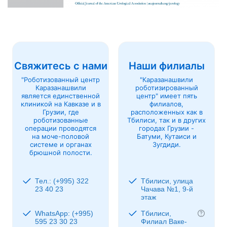
Свяжитесь с нами
Наши филиалы
"Роботизованный центр
"Каразанашвили
Каразанашвили
роботизированный
является единственной
центр" имеет пять
клиникой на Кавказе и в
филиалов,
Грузии, где
расположенных как в
роботизованные
Тбилиси, так и в других
операции проводятся
городах Грузии -
на моче-половой
Батуми, Кутаиси и
системе и органах
Зугдиди.
брюшной полости.
Тел.: (+995) 322
Тбилиси, улица
23 40 23
Чачава №1, 9-й
этаж
WhatsApp: (+995)
Тбилиси,
595 23 30 23
Филиал Ваке-