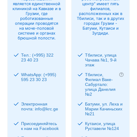
является единственной
центр" имеет пять
клиникой на Кавказе и в
филиалов,
Грузии, где
расположенных как в
роботизованные
Тбилиси, так и в других
операции проводятся
городах Грузии -
на моче-половой
Батуми, Кутаиси и
системе и органах
Зугдиди.
брюшной полости.
Тел.: (+995) 322
Тбилиси, улица
23 40 23
Чачава №1, 9-й
этаж
WhatsApp: (+995)
Тбилиси,
595 23 30 23
Филиал Ваке-
Сабуртало:
улица Данелия
№2
Электронная
Батуми, ул. Леха и
почта: info@krc.ge
Марии Качиньских
№21
Присоединяйтесь
Кутаиси, улица
к нам на Facebook
Руставели №124