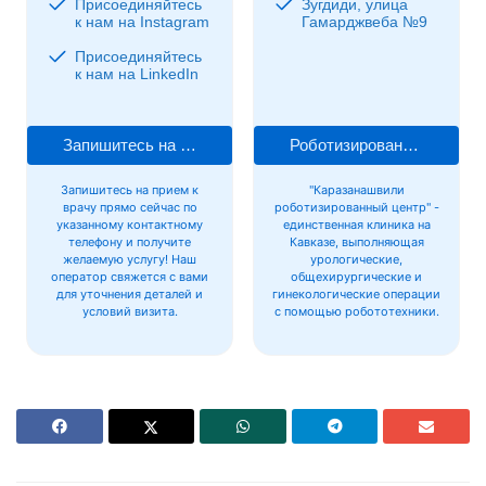
Присоединяйтесь
Зугдиди, улица
к нам на Instagram
Гамарджвеба №9
Присоединяйтесь
к нам на LinkedIn
Запишитесь на прием к врачу
Роботизированная хирургия
Запишитесь на прием к
"Каразанашвили
врачу прямо сейчас по
роботизированный центр" -
указанному контактному
единственная клиника на
телефону и получите
Кавказе, выполняющая
желаемую услугу! Наш
урологические,
оператор свяжется с вами
общехирургические и
для уточнения деталей и
гинекологические операции
условий визита.
с помощью робототехники.