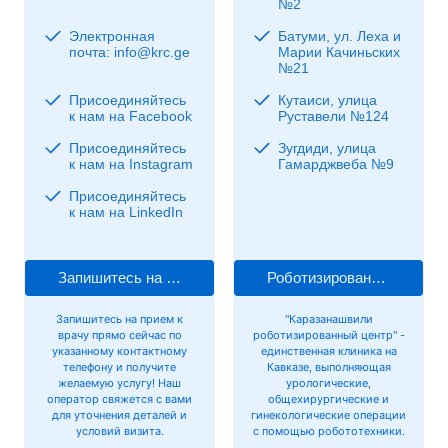
№2
Электронная
Батуми, ул. Леха и
почта: info@krc.ge
Марии Качиньских
№21
Присоединяйтесь
Кутаиси, улица
к нам на Facebook
Руставели №124
Присоединяйтесь
Зугдиди, улица
к нам на Instagram
Гамарджвеба №9
Присоединяйтесь
к нам на LinkedIn
Запишитесь на прием к врачу
Роботизированная хирургия
Запишитесь на прием к
"Каразанашвили
врачу прямо сейчас по
роботизированный центр" -
указанному контактному
единственная клиника на
телефону и получите
Кавказе, выполняющая
желаемую услугу! Наш
урологические,
оператор свяжется с вами
общехирургические и
для уточнения деталей и
гинекологические операции
условий визита.
с помощью робототехники.